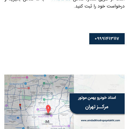
درخواست خود را ثبت کنید.
09991413117