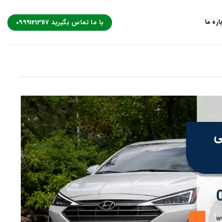
با ما تماس بگیرید 09991413117
اره ما